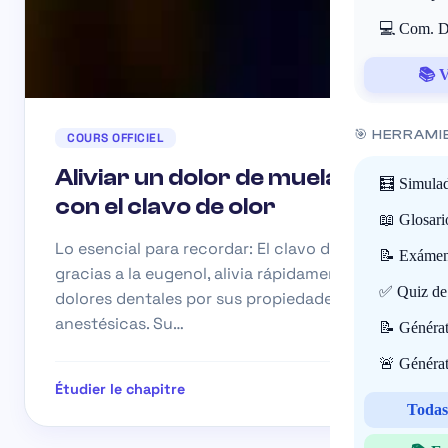
💻 Com. Di
📚 V
🎯 HERRAMI
COURS OFFICIEL
Aliviar un dolor de muelas
🧮 Simulad
con el clavo de olor
📖 Glosari
Lo esencial para recordar: El clavo de olor,
📝 Exámene
gracias a la eugenol, alivia rápidamente los
✅ Quiz de 
dolores dentales por sus propiedades
anestésicas. Su…
📝 Générat
🚨 Générat
Étudier le chapitre
Todas