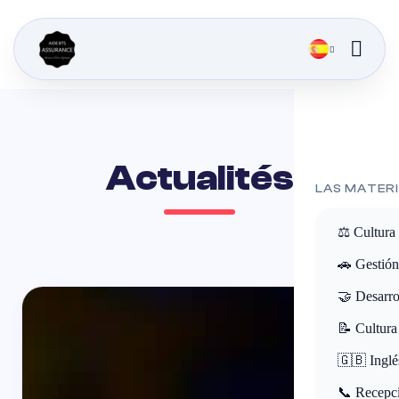
Actualités
LAS MATER
⚖️ Cultura
🚗 Gestión
🤝 Desarro
📝 Cultura
🇬🇧 Inglé
📞 Recepci