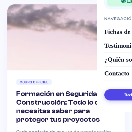
📚 Es
NAVEGACIÓ
Fichas de
Testimoni
¿Quién s
Contacto
COURS OFFICIEL
Formación en Seguridad en
Reci
Construcción: Todo lo que
necesitas saber para
proteger tus proyectos
Cada contrato de seguro de construcción