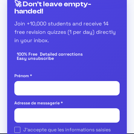
🚀 Don't leave empty-
handed!
Join
+10,000 students
and receive
14
free revision quizzes
(1 per day) directly
in your inbox.
100% Free
Detailed corrections
Easy unsubscribe
Prénom
*
Adresse de messagerie
*
J'accepte que les informations saisies