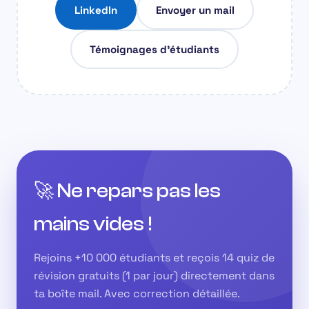
LinkedIn
Envoyer un mail
Témoignages d'étudiants
🚀 Ne repars pas les
mains vides !
Rejoins +10 000 étudiants et reçois 14 quiz de
révision gratuits (1 par jour) directement dans
ta boîte mail. Avec correction détaillée.