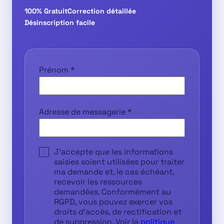
100% Gratuit
Correction détaillée
Désinscription facile
Prénom
*
Adresse de messagerie
*
J'accepte que les informations
saisies soient utilisées pour traiter
ma demande et, le cas échéant,
recevoir les ressources
demandées. Conformément au
RGPD, vous pouvez exercer vos
droits d'accès, de rectification et
de suppression. Voir la
politique