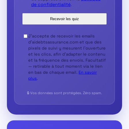
de confidentialité
.
Recevoir les quiz
J'accepte de recevoir les emails
d'aidebtsassurance.com et que des
pixels de suivi y mesurent l'ouverture
et les clics, afin d'adapter le contenu
et la fréquence des envois.
Facultatif
— retirable à tout moment via le lien
en bas de chaque email.
En savoir
plus
.
🔒 Vos données sont protégées. Zéro spam.