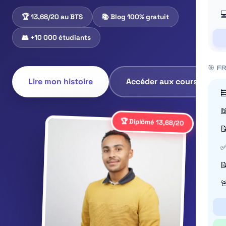

🏆 13,68/20 au BTS
📚 Blog 100% gratuit
👥 +10 000 étudiants
🎯 F
Lire mon histoire
Accéder aux cours


🏆 Diplômé 13,68/20

✅

