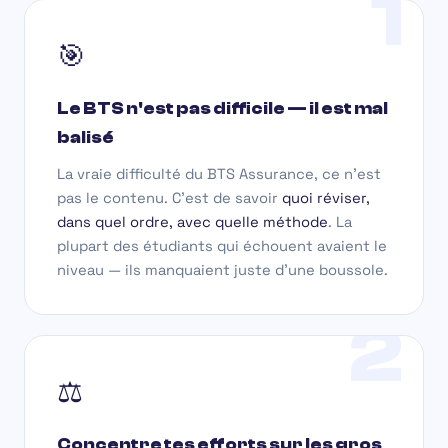
1
🎯
Le BTS n'est pas difficile — il est mal
balisé
La vraie difficulté du BTS Assurance, ce n'est
pas le contenu. C'est de savoir
quoi réviser,
dans quel ordre, avec quelle méthode
. La
plupart des étudiants qui échouent avaient le
niveau — ils manquaient juste d'une boussole.
2
⚖️
Concentre tes efforts sur les gros