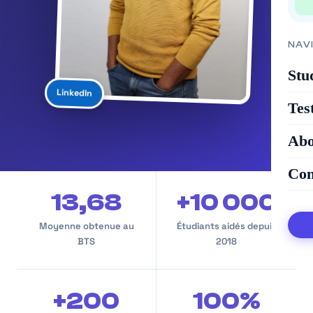
NAV
Stu
LinkedIn
Tes
Abo
Con
13,68
+10 000
Moyenne obtenue au
Étudiants aidés depuis
BTS
2018
+200
100%