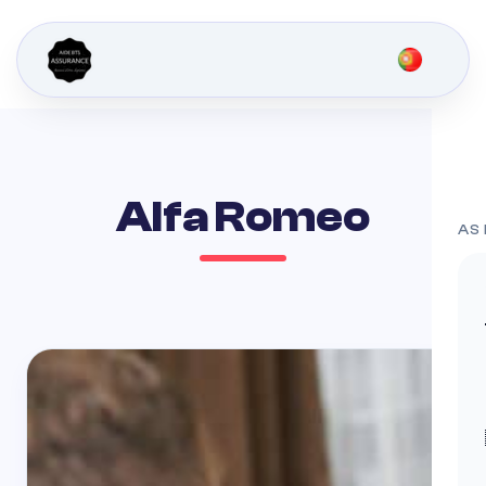
Alfa Romeo
AS