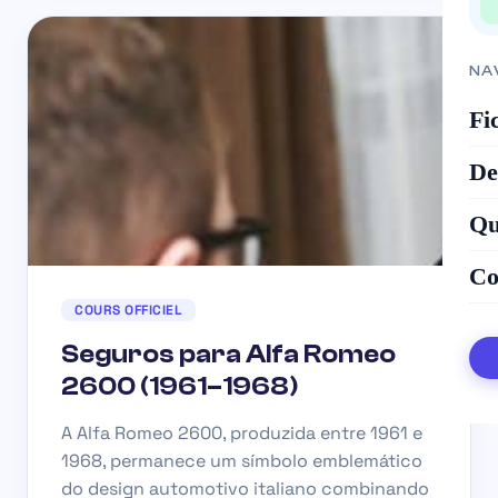
NA
Fi
De
Qu
Co
COURS OFFICIEL
Seguros para Alfa Romeo
2600 (1961–1968)
A Alfa Romeo 2600, produzida entre 1961 e
1968, permanece um símbolo emblemático
do design automotivo italiano combinando