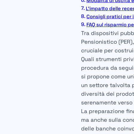
Modalità di uscita 
L’impatto delle rece
Consigli pratici per 
FAQ sul risparmio p
Tra dispositivi pubb
Pensionistico (PER), 
cruciale per costru
Quali strumenti privi
procedura da seguir
si propone come un’i
un settore talvolta
diversità dei prodot
serenamente verso 
La preparazione fin
ma anche sulla cono
delle banche coinv