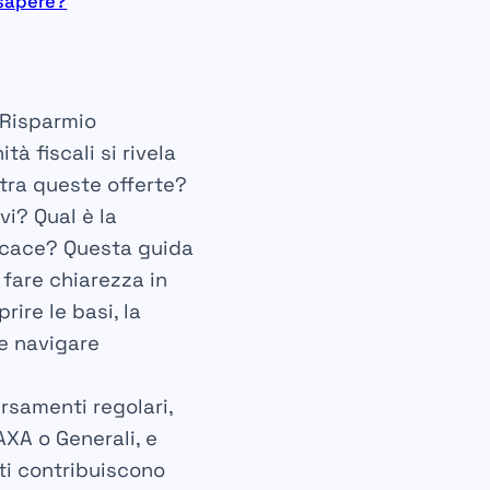
 sapere?
i Risparmio
tà fiscali si rivela
tra queste offerte?
vi? Qual è la
ficace? Questa guida
 fare chiarezza in
ire le basi, la
le navigare
rsamenti regolari,
AXA
o
Generali
, e
ti contribuiscono