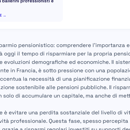
 ballerini professionisti e
RE →
sparmio pensionistico: comprendere l’importanza e g
 oggi il tempo di risparmiare per la propria pensi
le evoluzioni demografiche ed economiche. Il siste
ante in Francia, è sotto pressione con una popolaz
accentua la necessità di una
pianificazione finanzi
zione sostenibile alle pensioni pubbliche. Il rispa
 solo di accumulare un capitale, ma anche di mett
le è evitare una perdita sostanziale del livello di v
ività professionale. Questa fase, spesso percepita 
razie a risparmi regolari investiti su supporti dedi