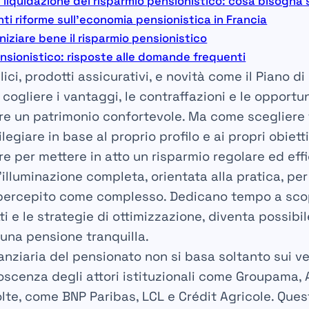
e liquidazione del risparmio pensionistico: cosa bisogna
nti riforme sull’economia pensionistica in Francia
iniziare bene il risparmio pensionistico
ensionistico: risposte alle domande frequenti
lici, prodotti assicurativi, e novità come il Piano d
cogliere i vantaggi, le contraffazioni e le opportuni
ire un patrimonio confortevole. Ma come scegliere 
legiare in base al proprio profilo e ai propri obietti
e per mettere in atto un risparmio regolare ed ef
lluminazione completa, orientata alla pratica, per
 percepito come complesso. Dedicano tempo a scopr
ti e le strategie di ottimizzazione, diventa possibi
una pensione tranquilla.
anziaria del pensionato non si basa soltanto sui ve
scenza degli attori istituzionali come
Groupama
,
olte, come
BNP Paribas
,
LCL
e
Crédit Agricole
. Ques