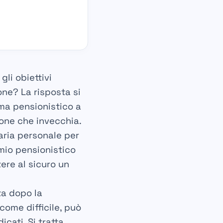
li obiettivi
one? La risposta si
ma pensionistico a
ione che invecchia.
aria personale
per
rmio pensionistico
ere al sicuro un
ita dopo la
come difficile, può
cati. Si tratta