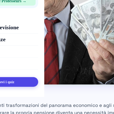
 Professeurs →
evisione
nze
evi i quiz
anti trasformazioni del panorama economico e agli s
arare la propria pensione diventa una necessità im