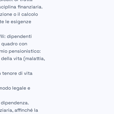
iplina finanziaria.
ione o il calcolo
te le esigenze
ili: dipendenti
un quadro con
rmio pensionistico:
della vita (malattia,
 tenore di vita
 modo legale e
e dipendenza.
ziaria, affinché la