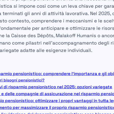
stica si impone così come un leva chiave per gara
 terminati gli anni di attività lavorativa. Nel 2025, 
esto contesto, comprendere i meccanismi e le scelte
ondamentale per anticipare e ottimizzare le risors
ome la
Caisse des Dépôts
,
Malakoff Humanis
o anco
ionano come pilastri nell’accompagnamento degli ri
ariegate adatte alle esigenze individuali.
parmio pensionistico: comprendere l’importanza e gli obi
ri bisogni pensionistici?
tivi di risparmio pensionistico nel 2025: opzioni variegate
e e delle compagnie di assicurazione nel risparmio pensi
mio pensionistico: ottimizzare i propri vantaggi in tutta le
imento per massimizzare il proprio risparmio pensionistic