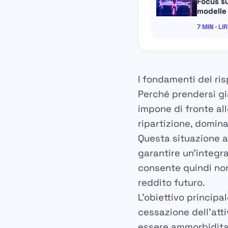
Focus su
modelle
7 MIN · LI
I fondamenti del ri
Perché prendersi già
impone di fronte al
ripartizione, domin
Questa situazione 
garantire un’integra
consente quindi non
reddito futuro.
L’obiettivo principa
cessazione dell’att
essere ammorbidita g