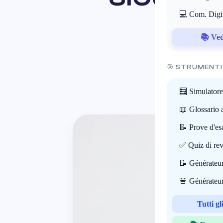
💻 Com. Digi
📚 Vedi
🎯 STRUMENTI
🧮 Simulatore
📖 Glossario 
📝 Prove d'e
✅ Quiz di rev
📝 Générateur
🚨 Générateur
Tutti g