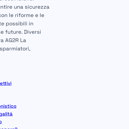
ntire una sicurezza
con le riforme e le
 possibili in
e future. Diversi
ra
AG2R La
sparmiatori,
ettivi
onistico
galità
o