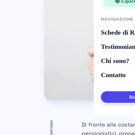
📚 Espace
NAVIGAZIONE
Schede di R
Testimonia
Chi sono?
Contatto
Ric
PARTAGER
Di fronte alle cost
pensionistici, prep