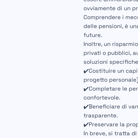
ovviamente di un pr
Comprendere i mecca
delle pensioni, è u
future.
Inoltre, un risparmi
privati o pubblici, 
soluzioni specifiche
✔️
Costituire un cap
progetto personale)
✔️
Completare le pen
confortevole.
✔️
Beneficiare di van
trasparente.
✔️
Preservare la pro
In breve, si tratta d