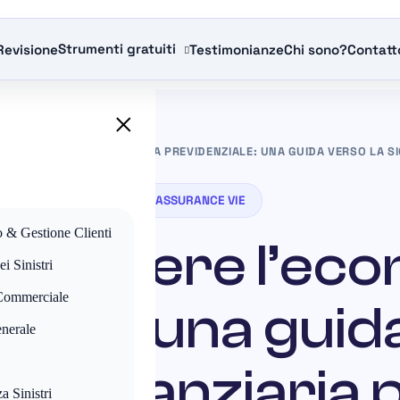
Strumenti gratuiti
Revisione
Testimonianze
Chi sono?
Contatt
×
COMPRENDERE L’ECONOMIA PREVIDENZIALE: UNA GUIDA VERSO LA SIC
ASSURANCE VIE
o & Gestione Clienti
rendere l’eco
i Sinistri
Commerciale
iale: una guid
nerale
a finanziaria p
a Sinistri