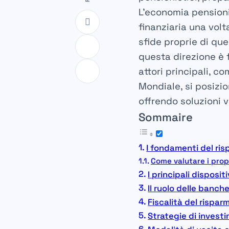
L’economia pensioni
finanziaria una volta
sfide proprie di qu
questa direzione è f
attori principali, c
Mondiale
, si posiz
offrendo soluzioni v
Sommaire
I fondamenti del ris
Come valutare i prop
I principali disposi
Il ruolo delle banch
Fiscalità del rispar
Strategie di invest