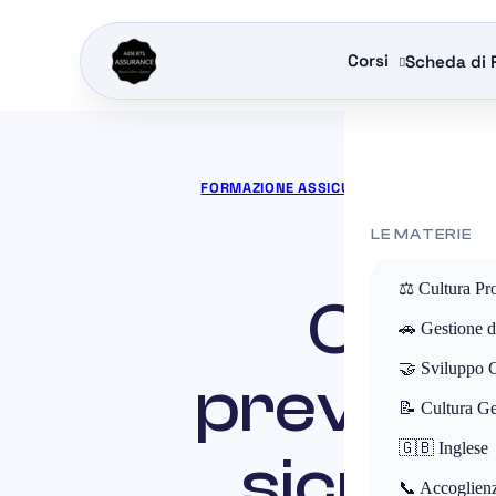
Corsi
Scheda di 
FORMAZIONE ASSICURATIVA
»
NOTIZIE
»
LE MATERIE
⚖️ Cultura Pr
Comp
🚗 Gestione de
🤝 Sviluppo 
previdenz
📝 Cultura Ge
🇬🇧 Inglese
sicurezz
📞 Accoglienz