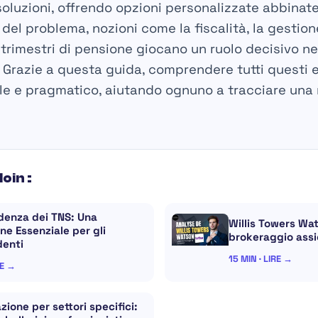
 soluzioni, offrendo opzioni personalizzate abbina
o del problema, nozioni come la fiscalità, la gestion
i trimestri di pensione giocano un ruolo decisivo 
o. Grazie a questa guida, comprendere tutti questi 
le e pragmatico, aiutando ognuno a tracciare una r
loin :
denza dei TNS: Una
Willis Towers Wat
ne Essenziale per gli
brokeraggio assi
denti
15 MIN · LIRE →
RE →
zione per settori specifici: