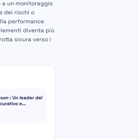
te a un monitoraggio
e dei rischi o
nella performance
elementi diventa più
otta sicura verso i
son : Un leader del
curativo e…