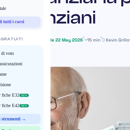
tale
anziani
 tutti i corsi
 GRATUITI
3 July 2025
Mis à jour le 22 May 2026
~15 min
Kevin Grillo
 di voto
assicurazioni
same
isione
 fiche E32
NEW
 fiche E42
NEW
li strumenti →