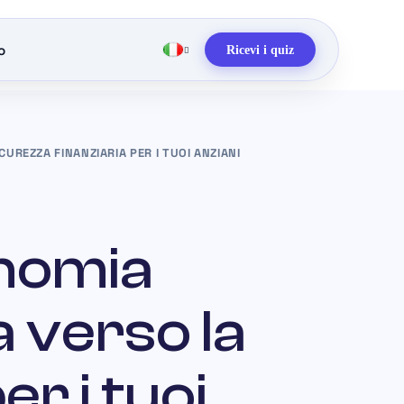
o
Ricevi i quiz
UREZZA FINANZIARIA PER I TUOI ANZIANI
nomia
a verso la
er i tuoi