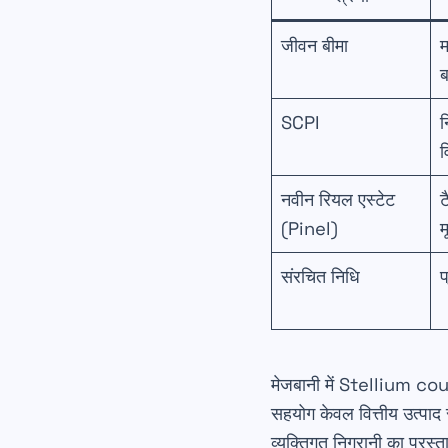
जीवन बीमा
म
SCPI
नवीन रियल एस्टेट
ट
(Pinel)
म
संरचित निधि
प
मेजबानी में Stellium cour
सहयोग केवल वित्तीय उत्पाद 
व्यक्तिगत निगरानी का प्रस्त