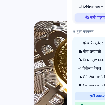
💻 डिजिटल संचार
📚 सभी पाठ्यक्
🎯 मुफ्त उपकरण
🧮 ग्रेड सिम्युलेटर
📖 बीमा शब्दावली
📝 पिछले प्रश्नपत्र
✅ रिवीजन क्विज़
📝 Générateur fi
🚨 Générateur fi
सभी उपक