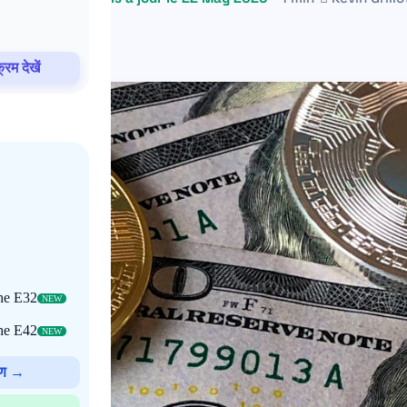
रम देखें
che E32
NEW
che E42
NEW
रण →