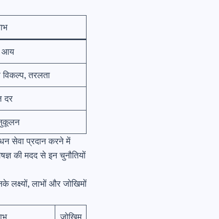
लाभ
य आय
र विकल्प, तरलता
ाज दर
नुकूलन
 सेवा प्रदान करने में
षज्ञ की मदद से इन चुनौतियों
े लक्ष्यों, लाभों और जोखिमों
ाभ
जोखिम