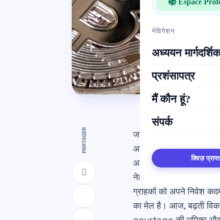
📚 Espace Prof
नेविगेशन
अध्ययन मार्गदर्शिक
प्रशंसापत्र
मैं कौन हूं?
संपर्क
PARTAGER
जटिल वित्तीय और निवेश की द
अनुकूलित किया जा सके और अ
क्विज़ प्राप्त
अनिवार्य केंद्र के रूप में 
नेटवर्क, जो वित्तीय योजना और
ग्राहकों को अपने निवेश कद
का मेल है। आज, बढ़ती विक
courtage की भूमिका और से