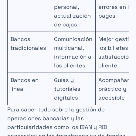
personal,
errores en los
actualización
pagos
de cajas
Bancos
Comunicación
Mejor gestión
tradicionales
multicanal,
los billetes y
información a
satisfacción 
los clientes
cliente
Bancos en
Guías y
Acompañamie
línea
tutoriales
práctico y
digitales
accesible
Para saber todo sobre la gestión de
operaciones bancarias y las
particularidades como los IBAN y RIB
necesarios en las transferencias de fondos,