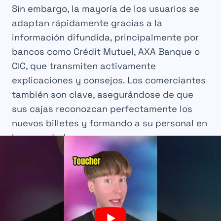
Sin embargo, la mayoría de los usuarios se
adaptan rápidamente gracias a la
información difundida, principalmente por
bancos como Crédit Mutuel, AXA Banque o
CIC, que transmiten activamente
explicaciones y consejos. Los comerciantes
también son clave, asegurándose de que
sus cajas reconozcan perfectamente los
nuevos billetes y formando a su personal en
las novedades.
Los bancos en línea como Boursorama
Banque y Fortuneo toman la iniciativa en
asesoramiento digital, a menudo a través de
sus aplicaciones móviles, para acompañar a
sus clientes en este cambio. Por ejemplo,