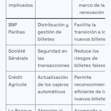
implicados
marco de la
renovación
BNP
Distribución y
Facilita la
Paribas
gestión de
transición a los
billetes
nuevos billetes
Société
Seguridad en
Reduce los
Générale
las
riesgos de
transacciones
billetes falsos
Crédit
Actualización
Permite
Agricole
de los cajeros
reconocimiento
automáticos
eficiente de los
nuevos billetes
La Banque
Atención al
Acompaña a