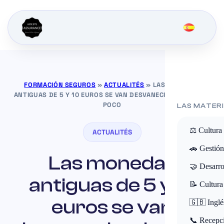
FORMACIÓN SEGUROS
»
ACTUALITÉS
»
LAS MONEDAS
ANTIGUAS DE 5 Y 10 EUROS SE VAN DESVANECIENDO POCO A
POCO
LAS MATER
⚖️ Cultura
ACTUALITÉS
🚗 Gestión
Las monedas
🤝 Desarro
antiguas de 5 y 10
📝 Cultura
euros se van
🇬🇧 Inglé
📞 Recepci