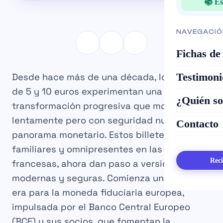
📚 Es
NAVEGACIÓ
Fichas de
Testimoni
Desde hace más de una década, los billetes
de 5 y 10 euros experimentan una
¿Quién s
transformación progresiva que modifica
lentamente pero con seguridad nuestro
Contacto
panorama monetario. Estos billetes, antes
familiares y omnipresentes en las carteras
Reci
francesas, ahora dan paso a versiones más
modernas y seguras. Comienza una nueva
era para la moneda fiduciaria europea,
impulsada por el Banco Central Europeo
(BCE) y sus socios, que fomentan la