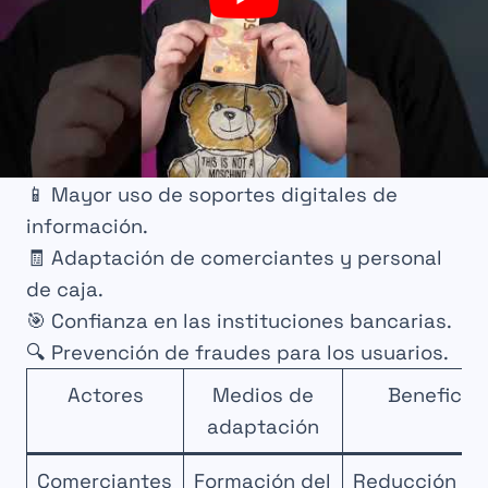
una guía sobre los
nuevos billetes de 10
euros
se actualiza periódicamente en los
espacios para clientes para facilitar la
identificación y el uso diario.
🛍️
Aprendizaje de las nuevas seguridades
de los billetes
.
📱
Mayor uso de soportes digitales de
información
.
🧾
Adaptación de comerciantes y personal
de caja
.
🎯
Confianza en las instituciones bancarias
.
🔍
Prevención de fraudes para los usuarios
.
Actores
Medios de
Beneficio
adaptación
Comerciantes
Formación del
Reducción de