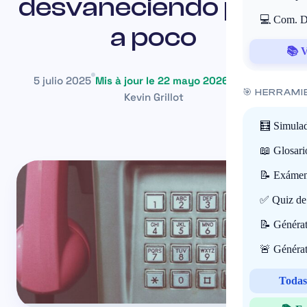
desvaneciendo poco
💻 Com. Di
a poco
📚 V
5 julio 2025
Mis à jour le 22 mayo 2026
~18 min
🎯 HERRAMI
Kevin Grillot
🧮 Simulad
📖 Glosari
📝 Exámene
✅ Quiz de 
📝 Générat
🚨 Générat
Todas