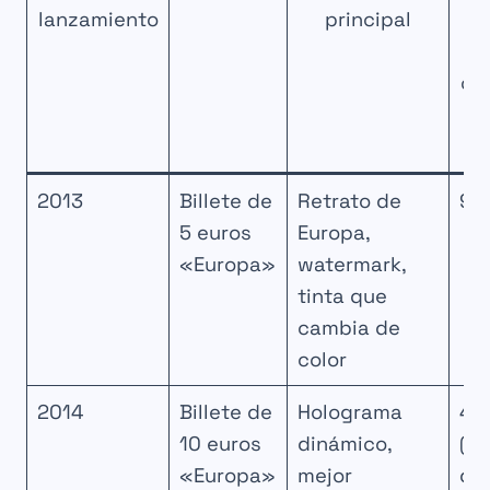
lanzamiento
principal
de
cir
a
d
2013
Billete de
Retrato de
92
5 euros
Europa,
«Europa»
watermark,
tinta que
cambia de
color
2014
Billete de
Holograma
43
10 euros
dinámico,
(pr
«Europa»
mejor
de