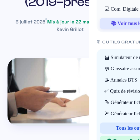
(2019–présent)
💻 Com. Digitale
3 juillet 2025
Mis à jour le 22 mai 2026
~14 min
📚 Voir tous l
Kevin Grillot
🎯 OUTILS GRATU
🧮 Simulateur de 
📖 Glossaire assu
📝 Annales BTS
✅ Quiz de révisi
📝 Générateur fi
🚨 Générateur fi
Tous les ou