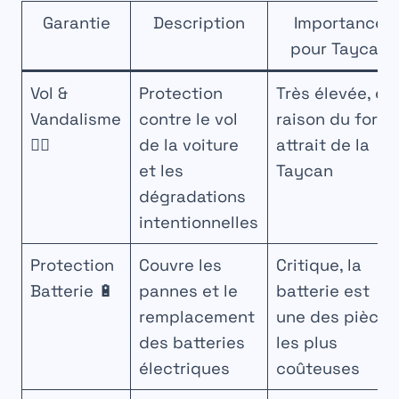
Garantie
Description
Importance
pour Taycan
Vol &
Protection
Très élevée, en
Vandalisme
contre le vol
raison du fort
🕵️‍♂️
de la voiture
attrait de la
et les
Taycan
dégradations
intentionnelles
Protection
Couvre les
Critique, la
Batterie 🔋
pannes et le
batterie est
remplacement
une des pièces
des batteries
les plus
électriques
coûteuses