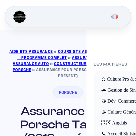
AIDE BTS ASSURANCE
»
COURS BTS ASSURANCE GRATUITS
— PROGRAMME COMPLET
»
ASSURANCE DE BIENS
»
ASSURANCE AUTO
»
CONSTRUCTEURS AUTOMOBILES
»
LES MATIÈRES
PORSCHE
»
ASSURANCE POUR PORSCHE TAYCAN (2019–
PRÉSENT)
⚖️ Culture Pro & 
🚗 Gestion de Sini
PORSCHE
🤝 Dév. Commerc
Assurance pour
📝 Culture Génér
Porsche Taycan
🇬🇧 Anglais
📞 Accueil Sinistr