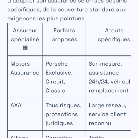
d’adapter son assurance selon ses besoins
spécifiques, de la couverture standard aux
exigences les plus pointues.
Assureur
Forfaits
Atouts
spécialisé
proposés
spécifiques
🏢
Motors
Porsche
Sur-mesure,
Assurance
Exclusive,
assistance
Circuit,
24h/24, véhicule
Classic
remplacement
AXA
Tous risques,
Large réseau,
protections
service client
juridiques
reconnu
Allianz
Garanties
Tarifs