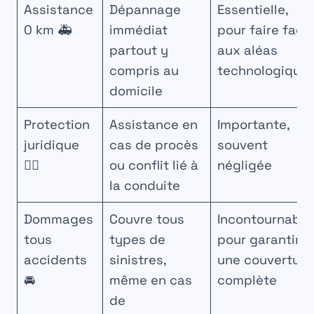
Assistance
Dépannage
Essentielle,
0 km 🚑
immédiat
pour faire face
partout y
aux aléas
compris au
technologique
domicile
Protection
Assistance en
Importante,
juridique
cas de procès
souvent
👩‍⚖️
ou conflit lié à
négligée
la conduite
Dommages
Couvre tous
Incontournable
tous
types de
pour garantir
accidents
sinistres,
une couverture
🚘
même en cas
complète
de