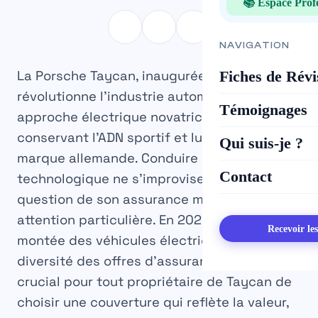
📚 Espace Prof
NAVIGATION
Fiches de Révi
La Porsche Taycan, inaugurée en 2019,
révolutionne l’industrie automobile avec son
Témoignages
approche électrique novatrice tout en
conservant l’ADN sportif et luxueux de la
Qui suis-je ?
marque allemande. Conduire un tel bijou
Contact
technologique ne s’improvise pas, et la
question de son assurance mérite une
attention particulière. En 2025, face à la
Recevoir le
montée des véhicules électriques et à la
diversité des offres d’assurance, il est
crucial pour tout propriétaire de Taycan de
choisir une couverture qui reflète la valeur,