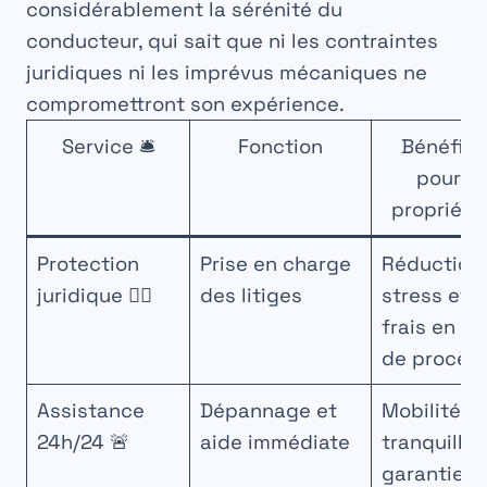
considérablement la sérénité du
conducteur, qui sait que ni les contraintes
juridiques ni les imprévus mécaniques ne
compromettront son expérience.
Service 🛎️
Fonction
Bénéfic
pour le
propriéta
Protection
Prise en charge
Réduction
juridique 👩‍⚖️
des litiges
stress et 
frais en ca
de procès
Assistance
Dépannage et
Mobilité e
24h/24 🚨
aide immédiate
tranquillit
garanties