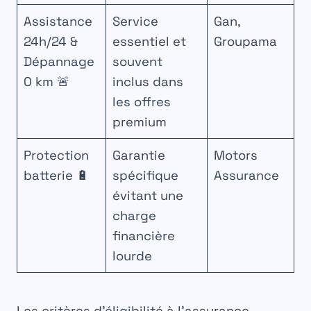
Assistance
Service
Gan,
24h/24 &
essentiel et
Groupama
Dépannage
souvent
0 km 🚨
inclus dans
les offres
premium
Protection
Garantie
Motors
batterie 🔋
spécifique
Assurance
évitant une
charge
financière
lourde
Les critères d’éligibilité à l’assurance